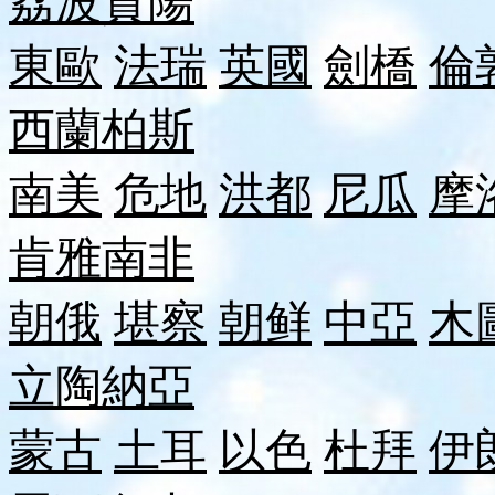
荔波
貴陽
東歐
法瑞
英國
劍橋
倫
西蘭
柏斯
南美
危地
洪都
尼瓜
摩
肯雅
南非
朝俄
堪察
朝鲜
中亞
木
立陶
納
亞
蒙古
土耳
以色
杜拜
伊