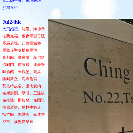
馮老師午餐、黃埔表演
沙灣女姐
Jul24hk
大飛婚禮、
沈陽、海德堡
法蘭克福、盧森堡聖母院
罪馬廣場、紐倫堡城堡
罪騰僮聖誕博犯罪博
審判館、國家博、慕尼黑
卡爾門、市政廳、達豪營
啤酒館、天鵝堡、鷹巢
薩爾斯堡、海布倫宮
莫扎特故居、盧比安納
布斯多洞、壁湖、三連橋
布拉迪、斯拉發、布爾諾
德累斯頓、柏林牛奶店
抵抗館、無憂宮、豪達營
淚宮、漢堡愛樂廳