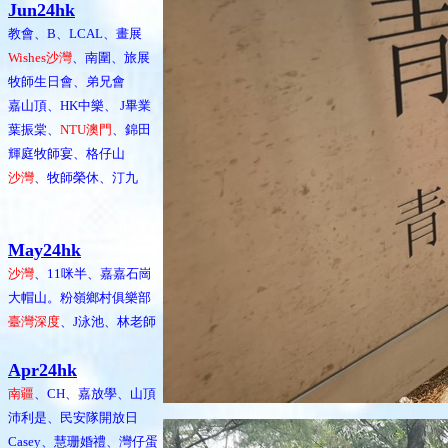
Jun24hk
教會、B、LCAL、畫展
Wishes沙灣
、南圍、旅展
牧師生日會、弟兄會
嘉山頂、HK中樂、 J畢業
葉振棠、
NTU澳門
、錦田
輝庭牧師宴、格仔山
沙灣
、牧師榮休、汀九
May24hk
沙灣
、11咪半、嘉嘉石崗
大帽山。粉嶺鄉村俱樂部
臺灣深度
、J泳池、林老師
Apr24hk
南疆
、CH、嘉放學、山頂
沛利是、民安隊開放日
Casey、慧珊婚禮、灣仔蛋