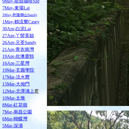
9May-龍鼓咖啡Sze
7May-東壩Lai
3May-乾隆獅山Sandy
1May-鶴流響Casey
30Apr-白泥Lai
27Apr-丫髻英姐
26Apr-元荃Sandy
21Apr-青衣南灣
19Apr-欣澳鹿頸
16Apr-三星灣
19Mar-玄圓學院
17Mar-流水嚮
15Mar-大拗門
窰
12Mar-北潭涌上
10Mar-太墩
8Mar-紅花嶺
7Mar-南昌公園
6Mar-蝴蝶灣
5Mar-深涌