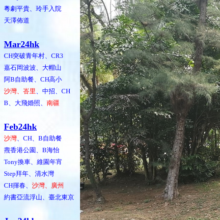
粵劇平貴、玲手入院
天澤佈道
Mar24hk
CH突破青年村、CR3
嘉石岡波波、大帽山
阿B自助餐、CH高小
沙灣、峇里
、中招、CH
B、大飛婚照、
南疆
Feb24hk
沙灣
、CH、B自助餐
燾香港公園、B海怡
Tony換車、維園年宵
Step拜年、清水灣
CH揮春、
沙灣、廣州
約書亞流浮山、臺北東京