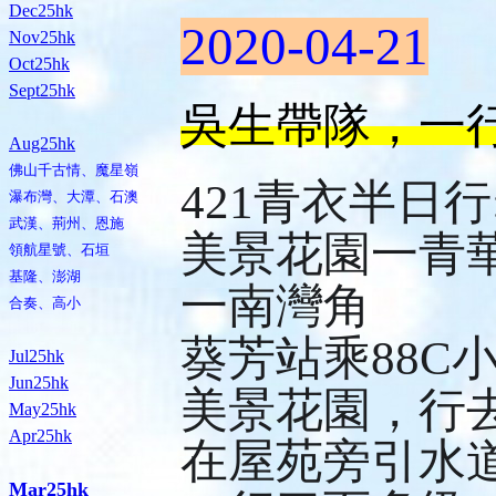
Dec25hk
2020-04-21
Nov25hk
Oct25hk
Sept25hk
吳生帶隊，一行
Aug25hk
佛山千古情、魔星嶺
421青衣半日行
瀑布灣、大潭、石澳
武漢、荊州、恩施
美景花園一青
領航星號、石垣
基隆、澎湖
一南灣角
合奏、高小
葵芳站乘88C
Jul25hk
Jun25hk
美景花園，行
May25hk
Apr25hk
在屋苑旁引水
Mar25hk