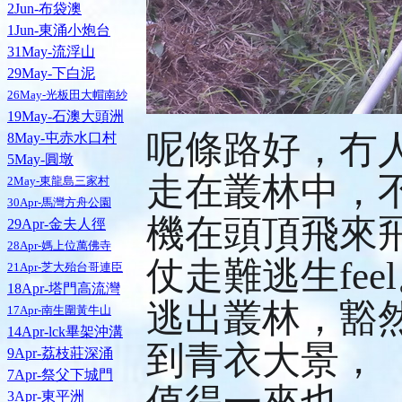
2Jun-布袋澳
1Jun-東涌小炮台
31May-流浮山
29May-下白泥
26May-光板田大帽南紗
19May-石澳大頭洲
呢條路好，冇
8May-屯赤水口村
5May-圓墩
走在叢林中，
2May-東龍島三家村
30Apr-馬灣方舟公園
機在頭頂飛來
29Apr-金夫人徑
28Apr-媽上位萬佛寺
仗走難逃生fee
21Apr-芝大殆台哥連臣
18Apr-塔門高流灣
逃出叢林，豁
17Apr-南生圍黃牛山
14Apr-lck畢架沖溝
到青衣大景，
9Apr-荔枝莊深涌
7Apr-祭父下城門
3Apr-東平洲