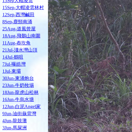
15Sep大帽凌雲
15Sep-大帽凌雲林村
12Sep-西灣鹹田
8Sep-鹿頸南涌
25Aug-道風曾屋
18Aug-飛鵝山南圍
11Aug-舂坎角
21Jul-淺水灣山頂
14Jul-鶴咀
7Jul-曝皓灣
1Jul-東壩
30Jun-東涌炮台
23Jun-牛奶牧埸
18Jun-龍虎山松林
16Jun-牛烏水塘
12Jun-白泥Angel家
9Jun-油街龜背灣
4Jun-龍鼓灘
3Jun-馬屎洲