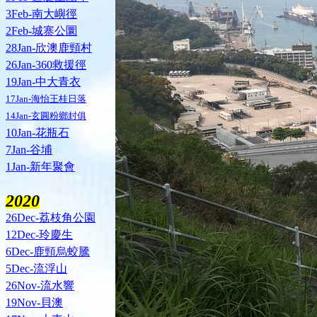
3Feb-南大嶼徑
2Feb-城寨公圜
28Jan-欣澳鹿頸村
26Jan-360救援徑
19Jan-中大青衣
17Jan-海怡王桂日落
14Jan-玄圓粉鄉封俱
10Jan-花瓶石
7Jan-谷埔
1Jan-新年聚會
2020
26Dec-荔枝角公園
12Dec-玲慶生
6Dec-鹿頸烏蛟騰
5Dec-流浮山
26Nov-流水響
19Nov-貝澳