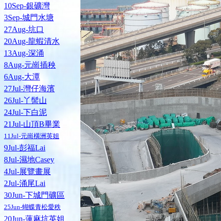
10Sep-銀礦灣
3Sep-城門水塘
27Aug-坑口
20Aug-龍蝦清水
13Aug-深涌
8Aug-元崗插秧
6Aug-大潭
27Jul-灣仔海濱
26Jul-丫髻山
24Jul-下白泥
21Jul-山頂B畢業
11Jul-元崗橫洲英姐
9Jul-彭福Lai
8Jul-濕地Casey
4Jul-展覽畫展
2Jul-涌尾Lai
30Jun-下城門礦區
25Jun-蝴蝶青松愛秩
20Jun-蓮麻坑英姐