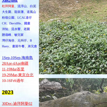
Jan24hk
杜拜阿曼
、流浮山、白泥
大生圍、龍鼓灘、道風山
粉嶺公園、LCAL達仔
CH、DavidHo、國畫
沛知、流水響、老圍
贈扇峰、敏兒家
灣仔海傍、元州仔、B
Harry、畫斑午餐、弟兄會
1Sep-10Sep-海南島
28Apr-4Apr南疆
11-19Mar峇里
19-29Mar-東京台北
10-16Feb過年
2023
30Dec-迪拜阿曼02