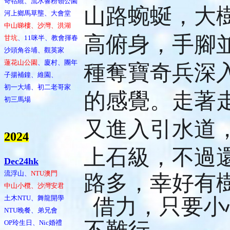
奇牯纜、流水響粉嶺公園
山路蜿蜒，大
河上鄉馬草壟、大會堂
中山睇樓、沙灣、洪湖
高俯身，手腳
甘坑
、11咪半、教會揮春
沙頭角谷埔、觀英家
蓮花山公園
、廈村、團年
種奪寶奇兵深
子揚補鐘、維園、
初一大埔、初二老哥家
的感覺。走著
初三馬場
又進入引水道
202
4
上石級，不過
Dec24hk
流浮山、
NTU澳門
路多，幸好有
中山小欖、沙灣安君
土木NTU、舞龍開學
借力，只要小
NTU晚餐、弟兄會
🍀
OP玲生日、Nic婚禮