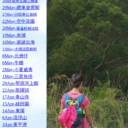
3Jun
-龍華玄圓三棟屋
29May-纜車凌霄閣
27May-沙田車公遊碼
22May-空中花園
20May
-蓬瀛粉嶺法院
19May-米埔
16May-遊誕出海
13May-大埔法院林村
8May-元洲仔
6May-牛棚
2May-小夏威夷
1May-三星魚排
29Apr-塱原河上鄉
22Apr-龍躍頭
17Apr-青山寺
15Apr-綠田園
14Apr-柬壩
6Apr-流浮山
3Apr-東平洲