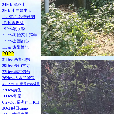
24Feb-流浮山
2Feb-小白鷺中大
11-19Feb-沙灣通關
1Feb-馬埠壟
19Jan-流水響
21Jan-海怡家中拜年
12Jan-玄圓如心
11Jan-耆樂警訊
202
2
31Dec-西九倒數
29Dec-長山古寺
22Dec-赤柱炮台
26Nov-大水管警崗
3-24Nov-M+泰國寺敦煌晝
27Oct-詩集
16Oct-堂慶
6-27Oct-長洲迪士K11
3Oct-鹹田camp