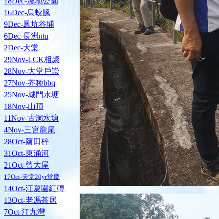
18Dec-濕地公園
16Dec-烏蛟騰
9Dec-鳳坑谷埔
6Dec-長洲ntu
2Dec-大棠
29Nov-LCK相聚
28Nov-大堂戶崇
27Nov-芥種bbq
25Nov-城門水塘
18Nov-山頂
11Nov-古洞水塘
4Nov-三宮龍尾
28Oct-鹽田梓
31Oct-東涌河
21Oct-曾大屋
17Oct-天堂20yr堂慶
14Oct-江夏圍紅磚
13Oct-老馮茶居
7Oct-汀九灣