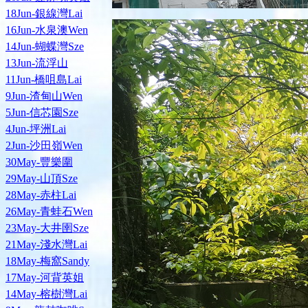
18Jun-銀線灣Lai
16Jun-水泉澳Wen
14Jun-蝴蝶灣Sze
13Jun-流浮山
11Jun-橋咀島Lai
9Jun-渣甸山Wen
5Jun-信芯園Sze
4Jun-坪洲Lai
2Jun-沙田嶺Wen
30May-豐樂圍
29May-山頂Sze
28May-赤柱Lai
26May-青蛙石Wen
23May-大井圉Sze
21May-淺水灣Lai
18May-梅窩Sandy
17May-河背英姐
14May-榕樹灣Lai