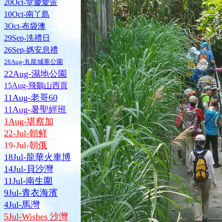
20Oct-堂慶愛簉
10Oct-南丫島
3Oct-布袋澳
29Sep-洗禮日
26Sep-媽安息禮
28Aug-丸龍城寨公園
22Aug-濕地公園
15Aug-飛鵝山西貢
11Aug-老哥60
11Aug-暑聖經班
1Aug-堪察加
22-Jul-朝鲜
19-Jul-朝
俄
18Jul-龍華火車博
14Jul-貝沙灣
11Jul-南生圍
9Jul-青衣海濱
4Jul-馬灣
5Jul-Wishes 沙灣