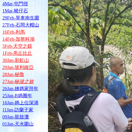
4Mar-屯門徑
1Mar-豬仔石
29Feb-單車南生圍
27Feb-石岡大帽山
16Feb-利馬
14Feb-加努科湖
5Feb-天空之鏡
1Feb-馬丘比丘
30Jan-彩虹山
29Jan-玻利維亞
28Jan-秘魯
27Jan-秘
玻之旅
26Jan-姨媽家拜年
25Jan-B媽團年
16Jan-媽上位深涌
11Jan-訪蘭子家
09Jan-龍鼓灘
01Jan-天水圍山