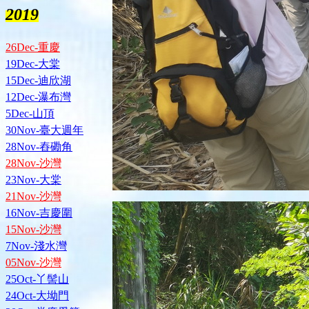
2019
26Dec-重慶
19Dec-大棠
15Dec-迪欣湖
12Dec-瀑布灣
5Dec-山頂
30Nov-臺大週年
28Nov-舂磡角
28Nov-沙灣
23Nov-大棠
21Nov-沙灣
16Nov-吉慶圍
15Nov-沙灣
7Nov-淺水灣
05Nov-沙灣
25Oct-丫髻山
24Oct-大坳門