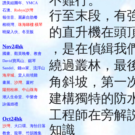
不難行。
讚美組團年、YMCA
石澳、
Robyn沙灣
行至末段，有
報佳音、麗豪自肋餐
榕樹灣、
珠海睇樓 橫琴
的直升機在頭
曉籣入伙、冬至飯
，是在偵緝我
Nov24hk
國畫、觀英晚餐、教會
繞過叢林，最
David寶馬山、鋸琴
Sandel、錢sir家、流浮山
海岸城
、棠人街墝雞
角斜坡，第一
畫展、
沙灣
、廈村
陽朔桂林、中山珠海
建構獨特的防
潮人生命堂、中樂會
詠儀婚禮
工程師在旁解
Oct24hk
知識
沙灣
、大口環、海怡日落
教會、龍華、竹韻雅集