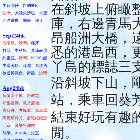
。
在斜坡上俯瞰
生日灣仔、自助餐B
沙灣
、大飛尖沙咀、堂慶
庫，右邊青馬
西洋畫展、國畫、種牙
昂船洲大橋，
Sept24hk
海南島、沙灣
、種牙
悉的港島西，
竹韻、中秋飯、黃埔表演
約書亞、
沙灣
、NTU午飯
丫島的標誌三
中環海傍、泠滬、舂坎角
旅遊博覽會、舞龍、
沙灣
沿斜坡下山，
Aug24hk
站，乘車回葵
荷蘭安全屋、西教堂
布魯塞爾、教堂廣場
鹿特丹、方塊屋、風車屋
結束好玩有趣
阿姆斯特丹、屠殺紀紀念
北京、喜樂谷睇樓
閒。
龍華、Airside、短宣