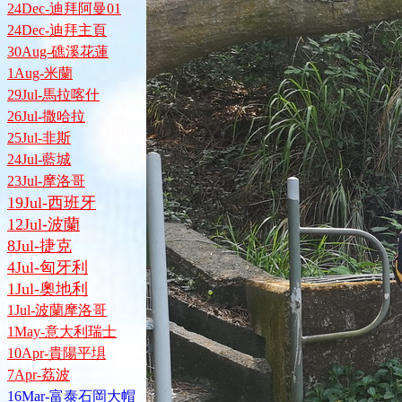
24Dec-迪拜阿曼01
24Dec-迪拜主頁
30Aug-礁溪花蓮
1Aug-米蘭
29Jul-馬拉喀什
26Jul-撒哈拉
25Jul-非斯
24Jul-藍城
23Jul-摩洛哥
19Jul-西班牙
12Jul-波蘭
8Jul-捷克
4Jul-匈牙利
1Jul-奧地利
1Jul-波蘭摩洛哥
1May-意大利瑞士
10Apr-貴陽平埧
7Apr-荔波
16Mar-富泰石岡大帽