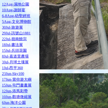
12Aug-濕地公園
10Aug-謝師宴
6-8Aug-幼聖經班
5Aug-文化博物館
30Jul-旅遊展
29Jul-訊號山1881
22Jul-嶺南饒宗
18Jul-書法展
15Jul-兵頭花園
8Jul-嘉道里農場
3Jul-月球土壤展
1Jul-昂平360
23Jun-Sky100
17Jun-賞你遊大嶼
15Jun-屯門書晝展
12Jun-添馬彩帶
10Jun-觀塘微縮展
6Jun-海洋公園