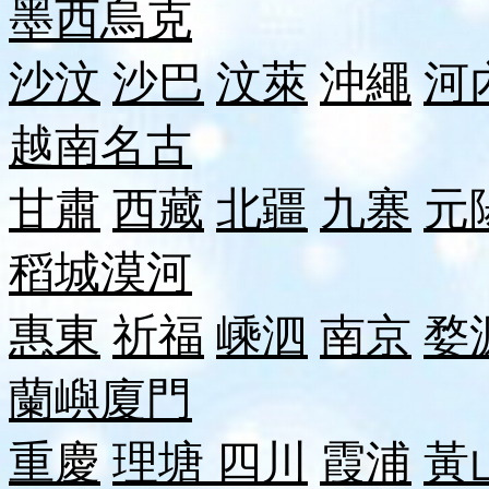
墨西
烏克
沙汶
沙巴
汶萊
沖繩
河
越南
名古
甘肅
西藏
北疆
九寨
元
稻城
漠河
惠東
祈福
嵊泗
南京
婺
蘭嶼
廈門
重慶
理塘
四川
霞浦
黃