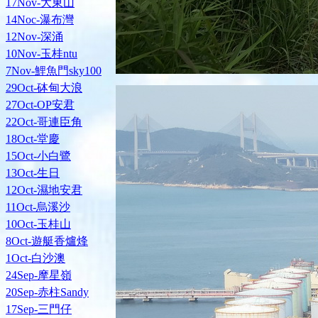
17Nov-大東山
14Noc-瀑布灣
12Nov-深涌
10Nov-玉桂ntu
7Nov-鯉魚門sky100
29Oct-砵甸大浪
27Oct-OP安君
22Oct-哥連臣角
18Oct-堂慶
15Oct-小白鷺
13Oct-生日
12Oct-濕地安君
11Oct-烏溪沙
10Oct-玉桂山
8Oct-遊艇香爐烽
1Oct-白沙澳
24Sep-摩星嶺
20Sep-赤柱Sandy
17Sep-三門仔