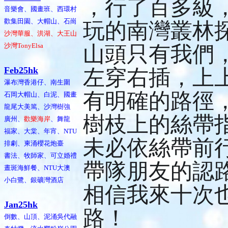
，行了百多級
音樂會、國畫班、西環村
歡集田園、大帽山、石崗
玩的南灣叢林
沙灣華服、洪湖、大王山
沙灣TonyElsa
山頭只有我們
Feb25hk
左穿右插，上
瀑布灣香港仔、南生圍
有明確的路徑
石岡大帽山、白泥、國畫
龍尾大美篤、沙灣樹強
樹枝上的絲帶
廣州、
歡樂海岸
、舞龍
福家、大棠、年宵、NTU
未必依絲帶前
排劇、柬涌櫻花炮臺
書法、牧師家、可立婚禮
帶隊朋友的認
晝斑海鮮餐、NTU大澳
小白鷺、銀礦灣酒店
相信我來十次
Jan25hk
路！
倒數、山頂、泥涌吳代融