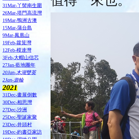
值得一來也。
31Mar-丫髻南生圍
26Mar-塔門高流灣
19Mar-鴨洲古澳
15Mar-蒲台島
9Mar-鳳凰山
19Feb-籮箕灣
12Feb-模達灣
3Feb-大帽山信芯
27Jan-藍地團年
20Jan-木湖雙英
2Jan-遊輪
2021
31Dec-畫展倒數
30Dec-相思灣
27Dec-沙洲
25Dec-聖誕家聚
23Dec-井頭村
19Dec-約書亞家訪