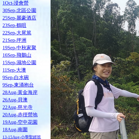
1Oct-浸會營
30Sep-北區公園
25Sep-麗豪酒店
23Sep-鶴咀
22Sep-大尾篤
21Sep-坪洲
19Sep-中秋家聚
16Sep-飛鵝山
15Sep-濕地公園
11Sep-大澳
9Sep-白水碗
9Sep-東涌抱台
28Aug-黃金海岸
26Aug-貝澳
22Aug-慈光寺
20Aug-赤徑營地
19Aug-空中花園
18Aug-南圍
13-15Aug-小學聖經班