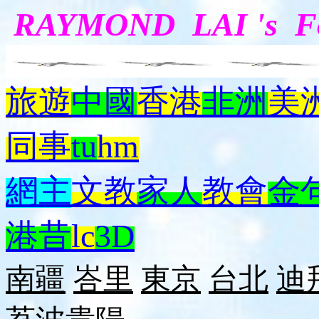
RAYMOND LAI 's 
旅遊
中國
香港
非洲
美
同事
tu
hm
網主
文教
家人
教會
金
港昔
lc
3D
南疆
峇里
東京
台北
迪