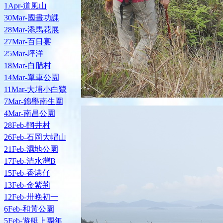
1Apr-道風山
30Mar-國晝功課
28Mar-添馬花展
27Mar-百日宴
25Mar-坪洋
18Mar-白腊村
14Mar-單車公園
11Mar-大埔小白鷺
7Mar-錦壆南生圍
4Mar-南昌公園
28Feb-輞井村
26Feb-石岡大帽山
21Feb-濕地公園
17Feb-清水灣B
15Feb-香港仔
13Feb-金紫荊
12Feb-卅晚初一
6Feb-和黃公園
5Feb-遊艇上團年