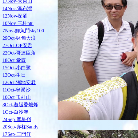
17Nov-大東山
14Noc-瀑布灣
12Nov-深涌
10Nov-玉桂ntu
7Nov-鯉魚門sky100
29Oct-砵甸大浪
27Oct-OP安君
22Oct-哥連臣角
18Oct-堂慶
15Oct-小白鷺
13Oct-生日
12Oct-濕地安君
11Oct-烏溪沙
10Oct-玉桂山
8Oct-遊艇香爐烽
1Oct-白沙澳
24Sep-摩星嶺
20Sep-赤柱Sandy
17Sep-三門仔