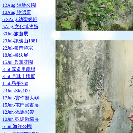
12Aug-濕地公園
10Aug-謝師宴
6-8Aug-幼聖經班
5Aug-文化博物館
30Jul-旅遊展
29Jul-訊號山1881
22Jul-嶺南饒宗
18Jul-書法展
15Jul-兵頭花園
8Jul-嘉道里農場
3Jul-月球土壤展
1Jul-昂平360
23Jun-Sky100
17Jun-賞你遊大嶼
15Jun-屯門書晝展
12Jun-添馬彩帶
10Jun-觀塘微縮展
6Jun-海洋公園