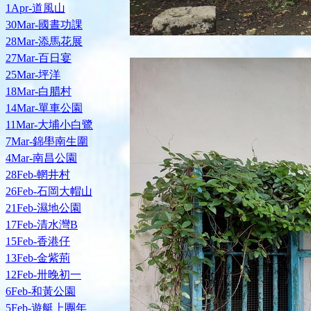
1Apr-道風山
30Mar-國晝功課
28Mar-添馬花展
27Mar-百日宴
25Mar-坪洋
18Mar-白腊村
14Mar-單車公園
11Mar-大埔小白鷺
7Mar-錦壆南生圍
4Mar-南昌公園
28Feb-輞井村
26Feb-石岡大帽山
21Feb-濕地公園
17Feb-清水灣B
15Feb-香港仔
13Feb-金紫荊
12Feb-卅晚初一
6Feb-和黃公園
5Feb-遊艇上團年