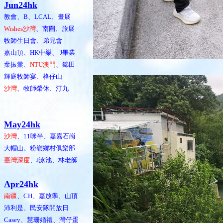
Jun24hk
教會、B、LCAL、畫展
Wishes沙灣
、南圍、旅展
牧師生日會、弟兄會
嘉山頂、HK中樂、 J畢業
葉振棠、
NTU澳門
、錦田
輝庭牧師宴、格仔山
沙灣
、牧師榮休、汀九
May24hk
沙灣
、11咪半、嘉嘉石崗
大帽山。粉嶺鄉村俱樂部
臺灣深度
、J泳池、林老師
Apr24hk
南疆
、CH、嘉放學、山頂
沛利是、民安隊開放日
Casey、慧珊婚禮、灣仔蛋