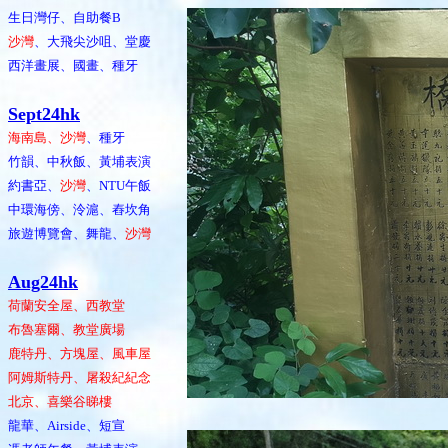
生日灣仔、自助餐B
沙灣
、大飛尖沙咀、堂慶
西洋畫展、國畫、種牙
Sept24hk
海南島、沙灣
、種牙
竹韻、中秋飯、黃埔表演
約書亞、
沙灣
、NTU午飯
中環海傍、泠滬、舂坎角
旅遊博覽會、舞龍、
沙灣
Aug24hk
荷蘭安全屋、西教堂
布魯塞爾、教堂廣場
鹿特丹、方塊屋、風車屋
阿姆斯特丹、屠殺紀紀念
北京、喜樂谷睇樓
龍華、Airside、短宣