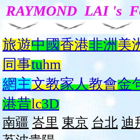
RAYMOND LAI 's 
旅遊
中國
香港
非洲
美
同事
tu
hm
網主
文教
家人
教會
金
港昔
lc
3D
南疆
峇里
東京
台北
迪