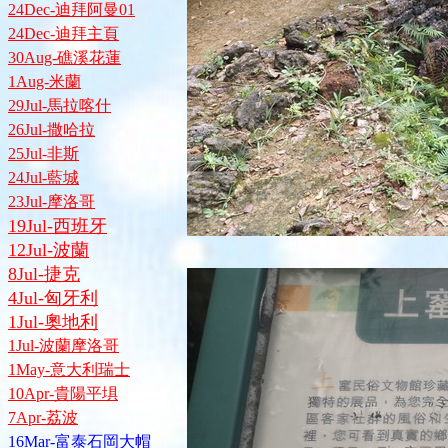
24Dec-迪拜阿曼01
24Dec-迪拜主頁
30Aug-礁溪花蓮
1Aug-米蘭
29Jul-馬拉喀什
26Jul-撒哈拉
25Jul-非斯
24Jul-藍城
23Jul-摩洛哥
19Jul-西班牙
12Jul-波蘭
8Jul-捷克
4Jul-匈牙利
1Jul-奧地利
1Jul-波蘭摩洛哥
1May-意大利瑞士
10Apr-貴陽平埧
7Apr-荔波
16Mar-富泰石岡大帽