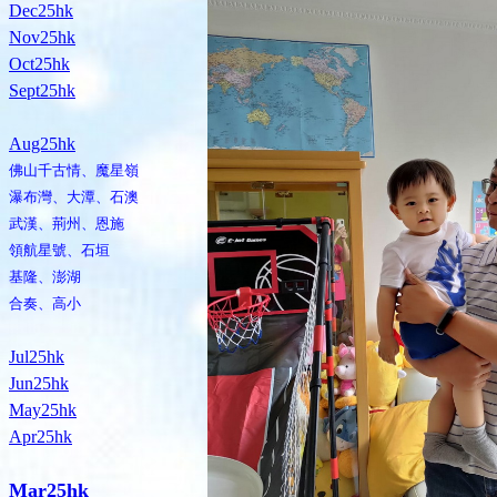
Dec25hk
Nov25hk
Oct25hk
Sept25hk
Aug25hk
佛山千古情、魔星嶺
瀑布灣、大潭、石澳
武漢、荊州、恩施
領航星號、石垣
基隆、澎湖
合奏、高小
Jul25hk
Jun25hk
May25hk
Apr25hk
Mar25hk