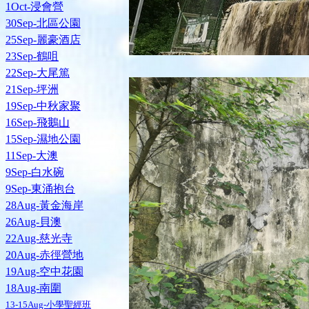
1Oct-浸會營
30Sep-北區公園
25Sep-麗豪酒店
23Sep-鶴咀
22Sep-大尾篤
21Sep-坪洲
19Sep-中秋家聚
16Sep-飛鵝山
15Sep-濕地公園
11Sep-大澳
9Sep-白水碗
9Sep-東涌抱台
28Aug-黃金海岸
26Aug-貝澳
22Aug-慈光寺
20Aug-赤徑營地
19Aug-空中花園
18Aug-南圍
13-15Aug-小學聖經班