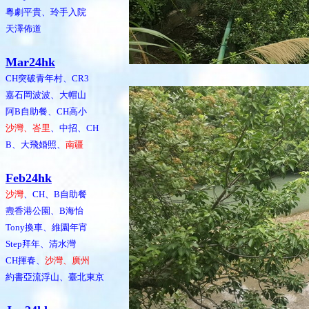
粵劇平貴、玲手入院
天澤佈道
Mar24hk
CH突破青年村、CR3
嘉石岡波波、大帽山
阿B自助餐、CH高小
沙灣、峇里
、中招、CH
B、大飛婚照、
南疆
Feb24hk
沙灣
、CH、B自助餐
燾香港公園、B海怡
Tony換車、維園年宵
Step拜年、清水灣
CH揮春、
沙灣、廣州
約書亞流浮山、臺北東京