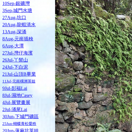
10Sep-銀礦灣
3Sep-城門水塘
27Aug-坑口
20Aug-龍蝦清水
13Aug-深涌
8Aug-元崗插秧
6Aug-大潭
27Jul-灣仔海濱
26Jul-丫髻山
24Jul-下白泥
21Jul-山頂B畢業
11Jul-元崗橫洲英姐
9Jul-彭福Lai
8Jul-濕地Casey
4Jul-展覽畫展
2Jul-涌尾Lai
30Jun-下城門礦區
25Jun-蝴蝶青松愛秩
20Jun-蓮麻坑英姐