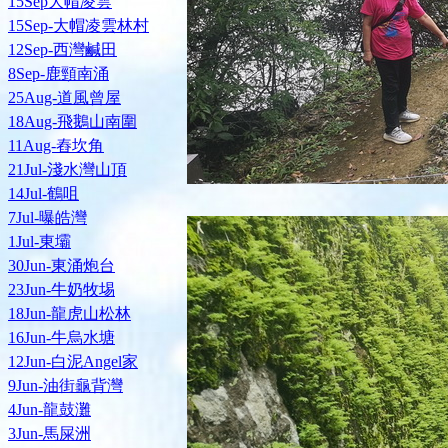
15Sep大帽凌雲
15Sep-大帽凌雲林村
12Sep-西灣鹹田
8Sep-鹿頸南涌
25Aug-道風曾屋
18Aug-飛鵝山南圍
11Aug-舂坎角
21Jul-淺水灣山頂
14Jul-鶴咀
7Jul-曝皓灣
1Jul-東壩
30Jun-東涌炮台
23Jun-牛奶牧埸
18Jun-龍虎山松林
16Jun-牛烏水塘
12Jun-白泥Angel家
9Jun-油街龜背灣
4Jun-龍鼓灘
3Jun-馬屎洲