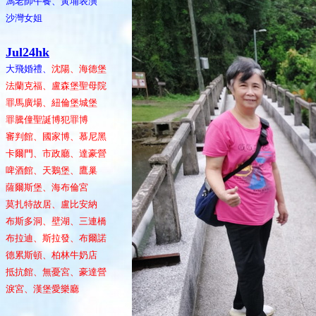
馮老師午餐、黃埔表演
沙灣女姐
Jul24hk
大飛婚禮、
沈陽、海德堡
法蘭克福、盧森堡聖母院
罪馬廣場、紐倫堡城堡
罪騰僮聖誕博犯罪博
審判館、國家博、慕尼黑
卡爾門、市政廳、達豪營
啤酒館、天鵝堡、鷹巢
薩爾斯堡、海布倫宮
莫扎特故居、盧比安納
布斯多洞、壁湖、三連橋
布拉迪、斯拉發、布爾諾
德累斯頓、柏林牛奶店
抵抗館、無憂宮、豪達營
淚宮、漢堡愛樂廳