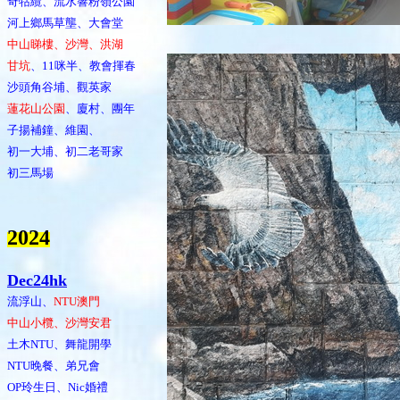
奇牯纜、流水響粉嶺公園
河上鄉馬草壟、大會堂
中山睇樓、沙灣、洪湖
甘坑
、11咪半、教會揮春
沙頭角谷埔、觀英家
蓮花山公園
、廈村、團年
子揚補鐘、維園、
初一大埔、初二老哥家
初三馬場
202
4
Dec24hk
流浮山、
NTU澳門
中山小欖、沙灣安君
土木NTU、舞龍開學
NTU晚餐、弟兄會
OP玲生日、Nic婚禮