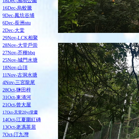
18Dec-濕地公園
16Dec-烏蛟騰
9Dec-鳳坑谷埔
6Dec-長洲ntu
2Dec-大棠
29Nov-LCK相聚
28Nov-大堂戶崇
27Nov-芥種bbq
25Nov-城門水塘
18Nov-山頂
11Nov-古洞水塘
4Nov-三宮龍尾
28Oct-鹽田梓
31Oct-東涌河
21Oct-曾大屋
17Oct-天堂20yr堂慶
14Oct-江夏圍紅磚
13Oct-老馮茶居
7Oct-汀九灣