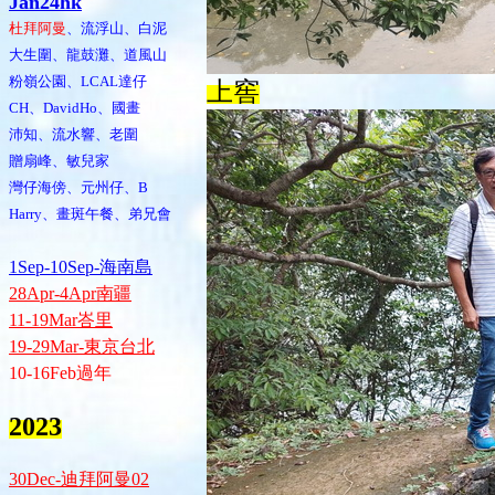
Jan24hk
杜拜阿曼
、流浮山、白泥
大生圍、龍鼓灘、道風山
粉嶺公園、LCAL達仔
上窖
CH、DavidHo、國畫
沛知、流水響、老圍
贈扇峰、敏兒家
灣仔海傍、元州仔、B
Harry、畫斑午餐、弟兄會
1Sep-10Sep-海南島
28Apr-4Apr南疆
11-19Mar峇里
19-29Mar-東京台北
10-16Feb過年
2023
30Dec-迪拜阿曼02