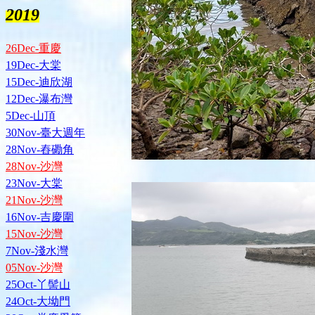
2019
26Dec-重慶
19Dec-大棠
15Dec-迪欣湖
12Dec-瀑布灣
5Dec-山頂
30Nov-臺大週年
28Nov-舂磡角
28Nov-沙灣
23Nov-大棠
21Nov-沙灣
16Nov-吉慶圍
15Nov-沙灣
7Nov-淺水灣
05Nov-沙灣
25Oct-丫髻山
24Oct-大坳門