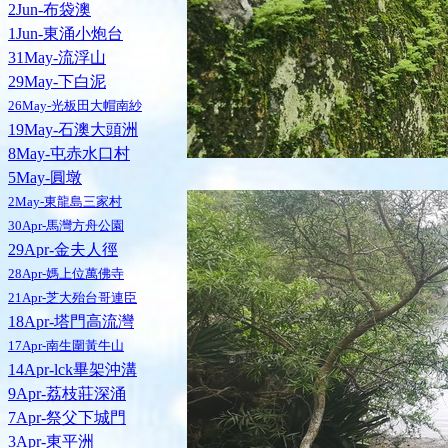
2Jun-布袋澳
1Jun-東涌小炮台
31May-流浮山
29May-下白泥
26May-光板田大帽南紗
19May-石澳大頭洲
8May-屯赤水口村
5May-圓墩
2May-東龍島三家村
30Apr-馬灣方舟公園
29Apr-金夫人徑
28Apr-媽上位萬佛寺
21Apr-芝大殆台哥連臣
18Apr-塔門高流灣
17Apr-南生圍黃牛山
14Apr-lck畢架沖溝
9Apr-荔枝莊深涌
7Apr-祭父下城門
3Apr-東平洲