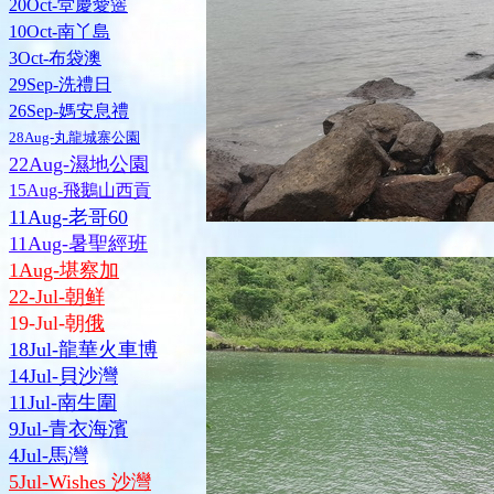
20Oct-堂慶愛簉
10Oct-南丫島
3Oct-布袋澳
29Sep-洗禮日
26Sep-媽安息禮
28Aug-丸龍城寨公園
22Aug-濕地公園
15Aug-飛鵝山西貢
11Aug-老哥60
11Aug-暑聖經班
1Aug-堪察加
22-Jul-朝鲜
19-Jul-朝
俄
18Jul-龍華火車博
14Jul-貝沙灣
11Jul-南生圍
9Jul-青衣海濱
4Jul-馬灣
5Jul-Wishes 沙灣