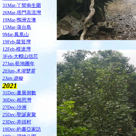
31Mar-丫髻南生圍
26Mar-塔門高流灣
19Mar-鴨洲古澳
15Mar-蒲台島
9Mar-鳳凰山
19Feb-籮箕灣
12Feb-模達灣
3Feb-大帽山信芯
27Jan-藍地團年
20Jan-木湖雙英
2Jan-遊輪
2021
31Dec-畫展倒數
30Dec-相思灣
27Dec-沙洲
25Dec-聖誕家聚
23Dec-井頭村
19Dec-約書亞家訪