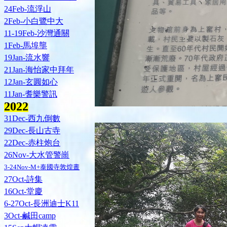
24Feb-流浮山
2Feb-小白鷺中大
11-19Feb-沙灣通關
1Feb-馬埠壟
19Jan-流水響
21Jan-海怡家中拜年
12Jan-玄圓如心
11Jan-耆樂警訊
202
2
31Dec-西九倒數
29Dec-長山古寺
22Dec-赤柱炮台
26Nov-大水管警崗
3-24Nov-M+泰國寺敦煌晝
27Oct-詩集
16Oct-堂慶
6-27Oct-長洲迪士K11
3Oct-鹹田camp