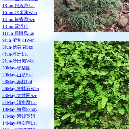
18Jun-銀線灣Lai
16Jun-水泉澳Wen
14Jun-蝴蝶灣Sze
13Jun-流浮山
11Jun-橋咀島Lai
9Jun-渣甸山Wen
5Jun-信芯園Sze
4Jun-坪洲Lai
2Jun-沙田嶺Wen
30May-豐樂圍
29May-山頂Sze
28May-赤柱Lai
26May-青蛙石Wen
23May-大井圉Sze
21May-淺水灣Lai
18May-梅窩Sandy
17May-河背英姐
14May-榕樹灣Lai