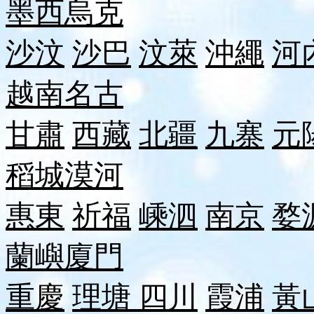
墨西
烏克
沙汶
沙巴
汶萊
沖繩
河
越南
名古
甘肅
西藏
北疆
九寨
元
稻城
漠河
惠東
祈福
嵊泗
南京
婺
蘭嶼
廈門
重慶
理塘
四川
霞浦
黃