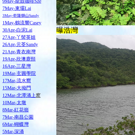
9May-龍鼓咖啡Sze
7May-東壩Lai
3May-乾隆獅山Sandy
1May-鶴流響Casey
曝浩灣
30Apr-白泥Lai
27Apr-丫髻英姐
26Apr-元荃Sandy
21Apr-青衣南灣
19Apr-欣澳鹿頸
16Apr-三星灣
19Mar-玄圓學院
17Mar-流水嚮
15Mar-大拗門
窰
12Mar-北潭涌上
10Mar-太墩
8Mar-紅花嶺
7Mar-南昌公園
6Mar-蝴蝶灣
5Mar-深涌