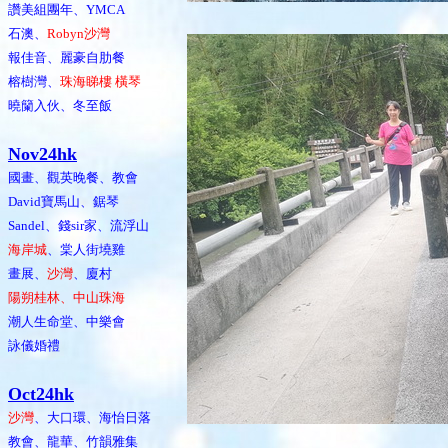
讚美組團年、YMCA
石澳、
Robyn沙灣
報佳音、麗豪自肋餐
榕樹灣、
珠海睇樓 橫琴
曉籣入伙、冬至飯
Nov24hk
國畫、觀英晚餐、教會
David寶馬山、鋸琴
Sandel、錢sir家、流浮山
海岸城
、棠人街墝雞
畫展、
沙灣
、廈村
陽朔桂林、中山珠海
潮人生命堂、中樂會
詠儀婚禮
Oct24hk
沙灣
、大口環、海怡日落
教會、龍華、竹韻雅集