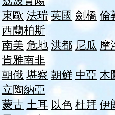
荔波
貴陽
東歐
法瑞
英國
劍橋
倫
西蘭
柏斯
南美
危地
洪都
尼瓜
摩
肯雅
南非
朝俄
堪察
朝鲜
中亞
木
立陶
納
亞
蒙古
土耳
以色
杜拜
伊