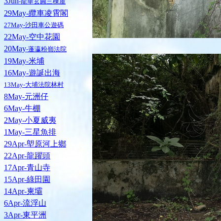
3Jun
-龍華玄圓三棟屋
29May-纜車凌霄閣
27May-沙田車公遊碼
22May-空中花園
20May
-蓬瀛粉嶺法院
19May-米埔
16May-遊誕出海
13May-大埔法院林村
8May-元洲仔
6May-牛棚
2May-小夏威夷
1May-三星魚排
29Apr-塱原河上鄉
22Apr-龍躍頭
17Apr-青山寺
15Apr-綠田園
14Apr-柬壩
6Apr-流浮山
3Apr-東平洲