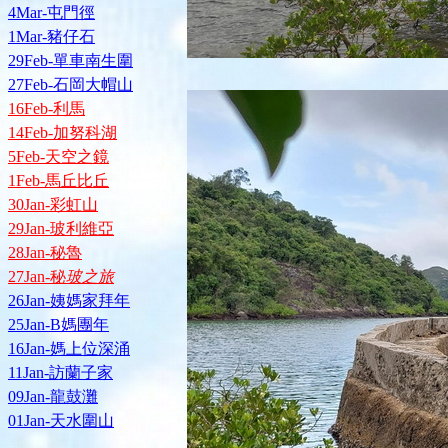
4Mar-屯門徑
1Mar-豬仔石
29Feb-單車南生圍
27Feb-石岡大帽山
16Feb-利馬
14Feb-加努科湖
5Feb-天空之鏡
1Feb-馬丘比丘
30Jan-彩虹山
29Jan-玻利維亞
28Jan-秘魯
27Jan-秘
玻之旅
26Jan-姨媽家拜年
25Jan-B媽團年
16Jan-媽上位深涌
11Jan-訪蘭子家
09Jan-龍鼓灘
01Jan-天水圍山