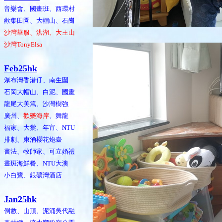
音樂會、國畫班、西環村
歡集田園、大帽山、石崗
沙灣華服、洪湖、大王山
沙灣TonyElsa
Feb25hk
瀑布灣香港仔、南生圍
石岡大帽山、白泥、國畫
龍尾大美篤、沙灣樹強
廣州、
歡樂海岸
、舞龍
福家、大棠、年宵、NTU
排劇、柬涌櫻花炮臺
書法、牧師家、可立婚禮
晝斑海鮮餐、NTU大澳
小白鷺、銀礦灣酒店
Jan25hk
倒數、山頂、泥涌吳代融