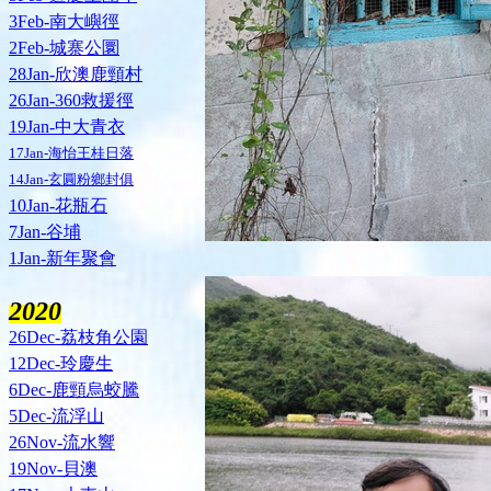
3Feb-南大嶼徑
2Feb-城寨公圜
28Jan-欣澳鹿頸村
26Jan-360救援徑
19Jan-中大青衣
17Jan-海怡王桂日落
14Jan-玄圓粉鄉封俱
10Jan-花瓶石
7Jan-谷埔
1Jan-新年聚會
2020
26Dec-荔枝角公園
12Dec-玲慶生
6Dec-鹿頸烏蛟騰
5Dec-流浮山
26Nov-流水響
19Nov-貝澳