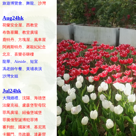
旅遊博覽會、舞龍、
沙灣
Aug24hk
荷蘭安全屋、西教堂
布魯塞爾、教堂廣場
鹿特丹、方塊屋、風車屋
阿姆斯特丹、屠殺紀紀念
北京、喜樂谷睇樓
龍華、Airside、短宣
馮老師午餐、黃埔表演
沙灣女姐
Jul24hk
大飛婚禮、
沈陽、海德堡
法蘭克福、盧森堡聖母院
罪馬廣場、紐倫堡城堡
罪騰僮聖誕博犯罪博
審判館、國家博、慕尼黑
卡爾門、市政廳、達豪營