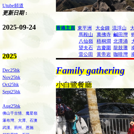
Utube頻道
更新日期
:
2025-09-24
香港主頁
東平洲
大金鐘
流浮山
馬鞍山
萬佛寺
鹹田灣
八仙嶺
梧桐澗
北潭涌
望夫石
吉慶圍
龍鼓灘
雷公田
黃帝岩
咖啡灣
2025
Family gathering
Dec25hk
Nov25hk
小白鷺餐廳
Oct25hk
Sept25hk
Aug25hk
佛山千古情、魔星嶺
瀑布灣、大潭、石澳
武漢、荊州、恩施