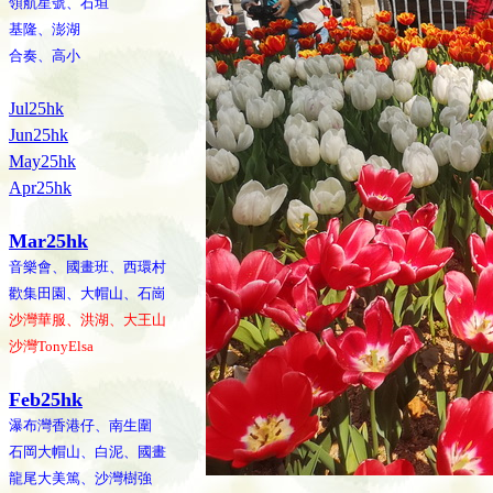
領航星號、石垣
基隆、澎湖
合奏、高小
Jul25hk
Jun25hk
May25hk
Apr25hk
Mar25hk
音樂會、國畫班、西環村
歡集田園、大帽山、石崗
沙灣華服、洪湖、大王山
沙灣TonyElsa
Feb25hk
瀑布灣香港仔、南生圍
石岡大帽山、白泥、國畫
龍尾大美篤、沙灣樹強