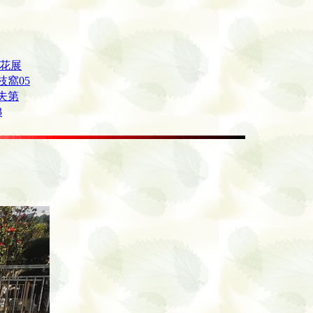
 花展
枝窩05
夫第
3