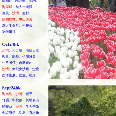
Sandel、錢sir家、流浮山
海岸城
、棠人街墝雞
畫展、
沙灣
、廈村
陽朔桂林、中山珠海
潮人生命堂、中樂會
詠儀婚禮
Oct24hk
沙灣
、大口環、海怡日落
教會、龍華、竹韻雅集
生日灣仔、自助餐B
沙灣
、大飛尖沙咀、堂慶
西洋畫展、國畫、種牙
Sept24hk
海南島、沙灣
、種牙
竹韻、中秋飯、黃埔表演
約書亞、
沙灣
、NTU午飯
中環海傍、泠滬、舂坎角