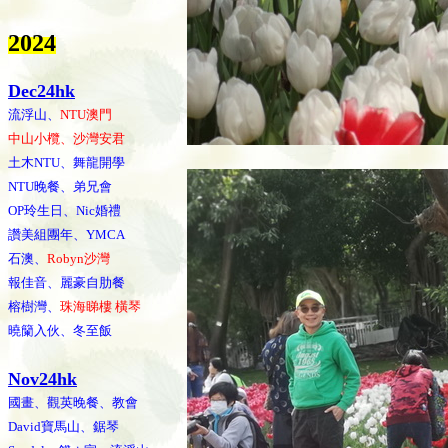
202
4
Dec24hk
流浮山、
NTU澳門
中山小欖、沙灣安君
土木NTU、舞龍開學
NTU晚餐、弟兄會
OP玲生日、Nic婚禮
讚美組團年、YMCA
石澳、
Robyn沙灣
報佳音、麗豪自肋餐
榕樹灣、
珠海睇樓 橫琴
曉籣入伙、冬至飯
Nov24hk
國畫、觀英晚餐、教會
David寶馬山、鋸琴