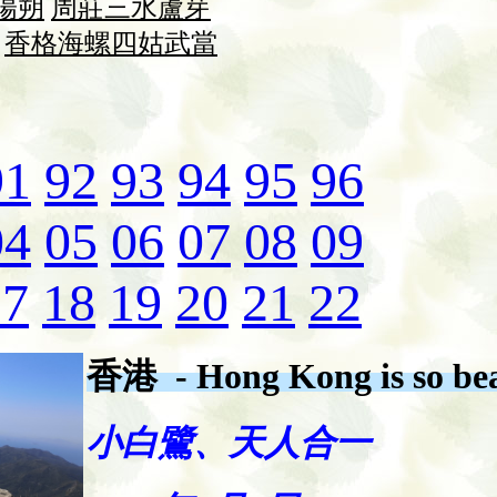
陽朔
周莊
三水
蘆芽
香格
海螺
四姑
武當
91
92
93
94
95
96
04
05
06
07
08
09
17
18
19
20
21
22
香港 - Hong Kong is so bea
小白鷺、天人合一