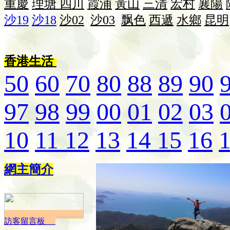
重慶
理塘
四川
霞浦
黃山
三清
宏村
襄陽
沙19
沙18
沙02
沙03
飘色
西遞
水鄉
昆明
香港生活
50
60
70
80
88
89
90
97
98
99
00
01
02
03
10
11
12
13
14
15
16
網主簡介
訪客留言板