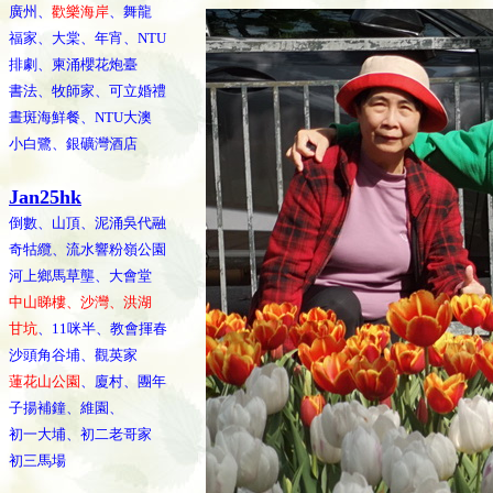
廣州、
歡樂海岸
、舞龍
福家、大棠、年宵、NTU
排劇、柬涌櫻花炮臺
書法、牧師家、可立婚禮
晝斑海鮮餐、NTU大澳
小白鷺、銀礦灣酒店
Jan25hk
倒數、山頂、泥涌吳代融
奇牯纜、流水響粉嶺公園
河上鄉馬草壟、大會堂
中山睇樓、沙灣、洪湖
甘坑
、11咪半、教會揮春
沙頭角谷埔、觀英家
蓮花山公園
、廈村、團年
子揚補鐘、維園、
初一大埔、初二老哥家
初三馬場