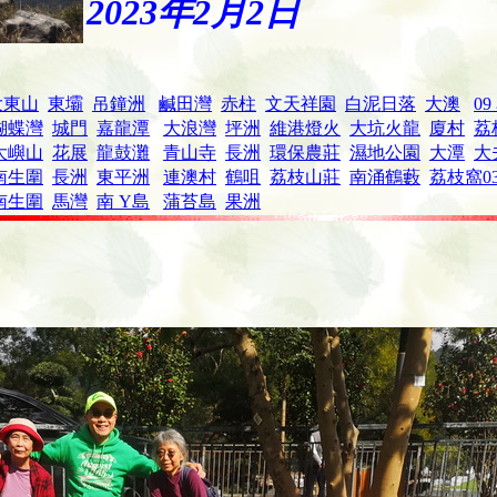
2023年2月2日
大東山
東壩
吊鐘洲
鹹田灣
赤柱
文天祥園
白泥日落
大澳
09
蝴蝶灣
城門
嘉龍潭
大浪灣
坪洲
維港燈火
大坑火龍
廈村
荔
大嶼山
花展
龍鼓灘
青山寺
長洲
環保農莊
濕地公園
大潭
大
南生圍
長洲
東平洲
連澳村
鶴咀
荔枝山莊
南涌
鶴藪
荔枝窩
0
南生圍
馬灣
南 Y島
蒲苔島
果洲