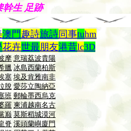
nt 黎幹生 足跡
美
澳門
趣詩
旅詩
同事
tu
hm
學
花卉
世最
朋友
港昔
lc
3D
波摩
意瑞
荔波
貴陽
希臘
冰島
西蘭
柏斯
埃塞
埃及
肯雅
南非
拉脫
愛莎
立陶
納
亞
塞班
郵輪
墨西
烏克
婆羅
柬浦
越南
名古
黨巅
莫斯
稻城
漠河
龍脊
溪頭
蘭嶼
廈門