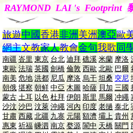
RAYMOND LAI 's Footpri
旅遊
中國
香港
非洲
美洲
澳亞
歐
網主
文教
家人
教會
金句
我歌
同
南疆
峇里
東京
台北
迪拜
礁溪
米蘭
摩洛
東歐
法瑞
英國
劍橋
倫敦
西歐
北歐
巴爾
南美
危地
洪都
尼瓜
摩洛
烏干
坦桑
突尼
朝俄
堪察
朝鲜
中亞
木圖
哈薩
貝加
三國
蒙古
土耳
以色
杜拜
伊朗
斯里
馬爾
冲繩
沙汶
沙巴
汶萊
沖繩
河內
印度
老撾
泰北
甘肅
西藏
北疆
九寨
元陽
額濟
壩上
貴州
惠東
祈福
嵊泗
南京
婺源
閬中
天橋
關門